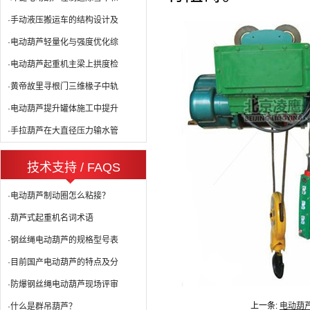
·手动液压搬运车的结构设计及
·电动葫芦轻量化与强度优化综
·电动葫芦起重机主梁上拱度检
·黄帝故里寻根门三维椽子中轨
·电动葫芦提升罐体施工中提升
·手拉葫芦在大直径压力输水管
技术支持 / FAQS
·电动葫芦制动圈怎么粘接？
·葫芦式起重机名词术语
·钢丝绳电动葫芦的规格型号表
·目前国产电动葫芦的特点及分
·防爆钢丝绳电动葫芦现场评审
上一条:
电动葫
·什么是群吊葫芦？