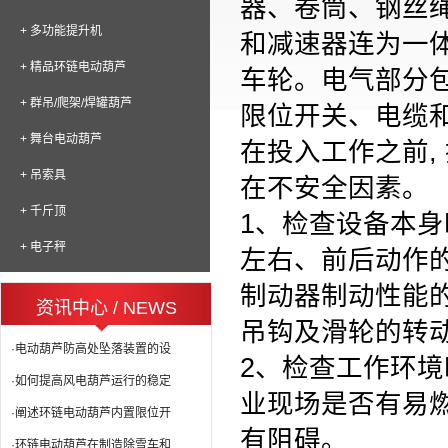
器、卷筒、钢丝绳
+ 多功能提升机
和减速器连为一
+ 精品环链电动葫芦
车轮。电气部分
+ 群吊/爬架/焊罐葫芦
限位开关、电缆
+ 舞台电动葫芦
在投入工作之前,
+ 吊索具
在不安全因素。
+ 千斤顶
1、检查设备本身
+ 电子秤
左右、前后动作的
制动器制动性能的
资讯中心 / NEWS
吊钩及滑轮的转
·电动葫芦防高处坠落装置的设
2、检查工作环境
·如何提高风电葫芦运行的稳定
业现场是否有易燃
·阐述环链电动葫芦内置限位开
有阻碍。
·环链电动葫芦在制造除雪车和