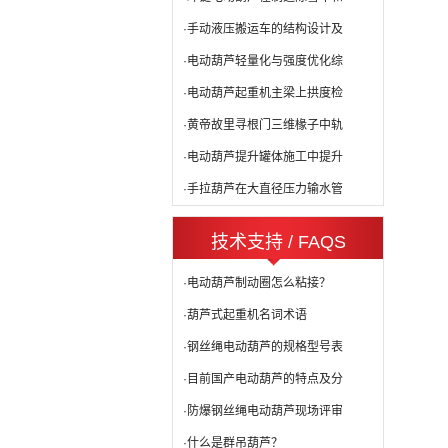
·手动液压搬运车的结构设计及
·电动葫芦轻量化与强度优化综
·电动葫芦起重机主梁上拱度检
·黄帝故里寻根门三维椽子中轨
·电动葫芦提升罐体施工中提升
·手拉葫芦在大直径压力输水管
技术支持 / FAQS
·电动葫芦制动圈怎么粘接？
·葫芦式起重机名词术语
·钢丝绳电动葫芦的规格型号表
·目前国产电动葫芦的特点及分
·防爆钢丝绳电动葫芦现场评审
·什么是群吊葫芦？