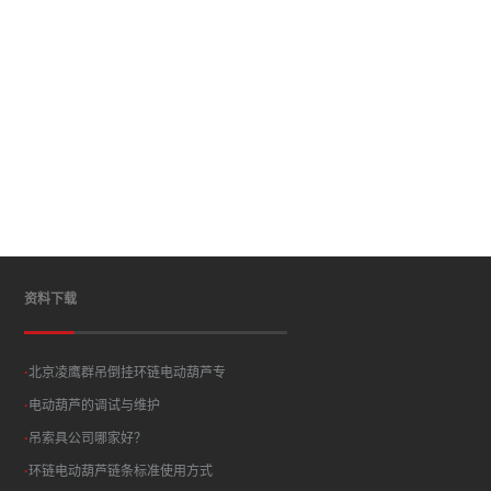
资料下载
·
北京凌鹰群吊倒挂环链电动葫芦专
·
电动葫芦的调试与维护
·
吊索具公司哪家好？
·
环链电动葫芦链条标准使用方式