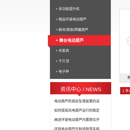
+ 多功能提升机
+ 精品环链电动葫芦
+ 群吊/爬架/焊罐葫芦
+ 舞台电动葫芦
+ 吊索具
+ 千斤顶
+ 电子秤
资讯中心 / NEWS
1 条
·电动葫芦防高处坠落装置的设
·如何提高风电葫芦运行的稳定
·阐述环链电动葫芦内置限位开
·环链电动葫芦在制造除雪车和