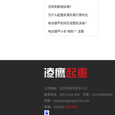
·怎样割断钢丝绳?
·为什么起重机满负载行驶时比
·电动葫芦如何实现整机涂装？
·电动葫芦小车“啃轨”？凌鹰
公司地址：北京市昌平区东小口
联系电话：400-0126-008 传真：010-65800835
邮箱：beijinglingying@126.com
邮编：102200
网站地图