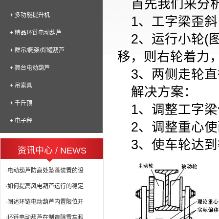
首先我们来分
+ 多功能提升机
1
、工字梁歪斜
+ 精品环链电动葫芦
2
、运行小轮
(
+ 群吊/爬架/焊罐葫芦
移，则右轮着力
+ 舞台电动葫芦
3
、两侧走轮直
+ 吊索具
解决方案：
+ 千斤顶
1
、调整工字梁
+ 电子秤
2
、调整重心使
3
、使车轮达到
资讯中心 / NEWS
·电动葫芦防高处坠落装置的设
·如何提高风电葫芦运行的稳定
·阐述环链电动葫芦内置限位开
·环链电动葫芦在制造除雪车和