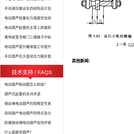
·手动液压搬运车的结构设计及
·电动葫芦轻量化与强度优化综
·电动葫芦起重机主梁上拱度检
·黄帝故里寻根门三维椽子中轨
上一条:
C
·电动葫芦提升罐体施工中提升
·手拉葫芦在大直径压力输水管
其他新闻:
技术支持 / FAQS
·电动葫芦制动圈怎么粘接？
·葫芦式起重机名词术语
·钢丝绳电动葫芦的规格型号表
·目前国产电动葫芦的特点及分
·防爆钢丝绳电动葫芦现场评审
·什么是群吊葫芦？