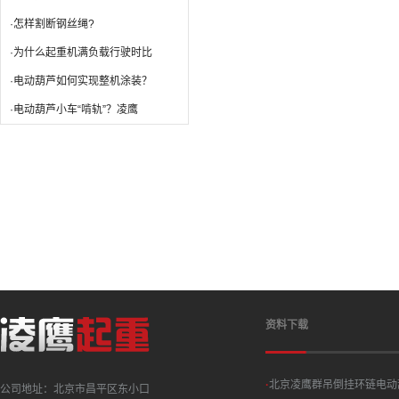
·怎样割断钢丝绳?
·为什么起重机满负载行驶时比
·电动葫芦如何实现整机涂装？
·电动葫芦小车“啃轨”？凌鹰
资料下载
·
北京凌鹰群吊倒挂环链电动
公司地址：北京市昌平区东小口