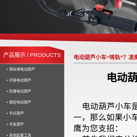
产品展示 / PRODUCTS
电动葫芦小车“啃轨”？凌
+ 钢丝绳电动葫芦
电动葫
+ 环链电动葫芦
+ 防爆电动葫芦
+ 微型电动葫芦
电动葫芦小车
+ 手拉葫芦
一，那么如果小
+ 手扳葫芦
鹰为您支招：
+ 其他起重工具