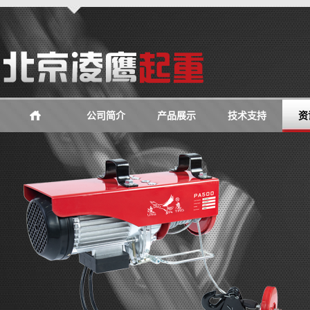
公司简介
产品展示
技术支持
资