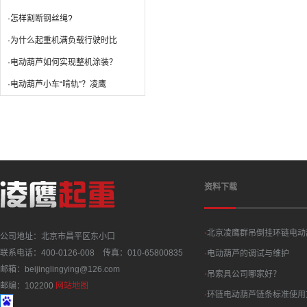
·怎样割断钢丝绳?
·为什么起重机满负载行驶时比
·电动葫芦如何实现整机涂装？
·电动葫芦小车“啃轨”？凌鹰
资料下载
·
北京凌鹰群吊倒挂环链电动
公司地址：北京市昌平区东小口
联系电话：400-0126-008 传真：010-65800835
·
电动葫芦的调试与维护
邮箱：beijinglingying@126.com
·
吊索具公司哪家好？
邮编：102200
网站地图
·
环链电动葫芦链条标准使用