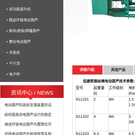
+ 多功能提升机
+ 精品环链电动葫芦
+ 群吊/爬架/焊罐葫芦
+ 舞台电动葫芦
+ 吊索具
+ 千斤顶
详细介绍:
其他产品
+ 电子秤
低建筑钢丝绳电动葫芦技术参数
型号
起重量
工作级别
电
资讯中心 / NEWS
(t)
(Kw
N11201
2
M4
1.5
1.5
·电动葫芦防高处坠落装置的设
·如何提高风电葫芦运行的稳定
N11202
4
M4
3
3/0
·阐述环链电动葫芦内置限位开
N11203
6.3
M4
4.5
·环链电动葫芦在制造除雪车和