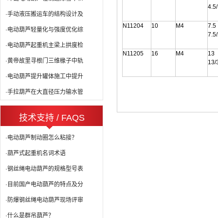
4.5
·手动液压搬运车的结构设计及
N11204
10
M4
7.5
·电动葫芦轻量化与强度优化综
7.5
·电动葫芦起重机主梁上拱度检
N11205
16
M4
13
·黄帝故里寻根门三维椽子中轨
13/
·电动葫芦提升罐体施工中提升
·手拉葫芦在大直径压力输水管
技术支持 / FAQS
·电动葫芦制动圈怎么粘接？
·葫芦式起重机名词术语
·钢丝绳电动葫芦的规格型号表
·目前国产电动葫芦的特点及分
·防爆钢丝绳电动葫芦现场评审
·什么是群吊葫芦？