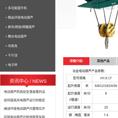
+ 多功能提升机
+ 精品环链电动葫芦
+ 群吊/爬架/焊罐葫芦
+ 舞台电动葫芦
+ 吊索具
+ 千斤顶
详细介绍:
其他产品
+ 电子秤
冶金电动葫芦产品参数：
型号规格
HYJI 1T
资讯中心 / NEWS
起升高度
米
6/9/12/18/24/30
·电动葫芦防高处坠落装置的设
起升速度
米/分
8
（/慢速）
·如何提高风电葫芦运行的稳定
运行速度
米/分
20
·阐述环链电动葫芦内置限位开
钢
绳直
毫米
7.4
·环链电动葫芦在制造除雪车和