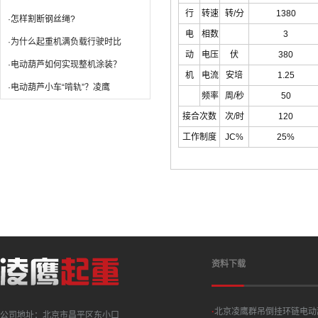
行
转速
转/分
1380
·怎样割断钢丝绳?
电
相数
3
·为什么起重机满负载行驶时比
动
电压
伏
380
·电动葫芦如何实现整机涂装？
机
电流
安培
1.25
·电动葫芦小车“啃轨”？凌鹰
频率
周/秒
50
接合次数
次/时
120
工作制度
JC%
25%
资料下载
·
北京凌鹰群吊倒挂环链电动
公司地址：北京市昌平区东小口