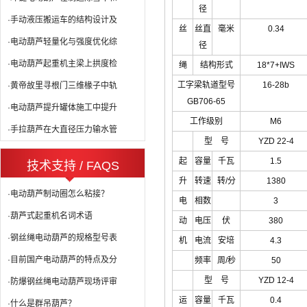
径
·手动液压搬运车的结构设计及
丝
丝直
毫米
0.34
·电动葫芦轻量化与强度优化综
径
·电动葫芦起重机主梁上拱度检
绳
结构形式
18*7+IWS
工字梁轨道型号
16-28b
·黄帝故里寻根门三维椽子中轨
GB706-65
·电动葫芦提升罐体施工中提升
工作级别
M6
·手拉葫芦在大直径压力输水管
型 号
YZD 22-4
起
容量
千瓦
1.5
技术支持 / FAQS
升
转速
转/分
1380
·电动葫芦制动圈怎么粘接？
电
相数
3
·葫芦式起重机名词术语
动
电压
伏
380
·钢丝绳电动葫芦的规格型号表
机
电流
安培
4.3
·目前国产电动葫芦的特点及分
频率
周/秒
50
型 号
YZD 12-4
·防爆钢丝绳电动葫芦现场评审
运
容量
千瓦
0.4
·什么是群吊葫芦？