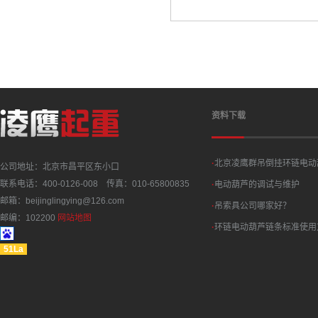
资料下载
·
北京凌鹰群吊倒挂环链电动
公司地址：北京市昌平区东小口
联系电话：400-0126-008 传真：010-65800835
·
电动葫芦的调试与维护
邮箱：beijinglingying@126.com
·
吊索具公司哪家好？
邮编：102200
网站地图
·
环链电动葫芦链条标准使用
51La