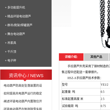
+ 多功能提升机
+ 精品环链电动葫芦
+ 群吊/爬架/焊罐葫芦
+ 舞台电动葫芦
+ 吊索具
+ 千斤顶
详细介绍:
其他产品
+ 电子秤
手拉葫芦外壳采用了钢材制造的
售过程中还配送一套摩擦片。
资讯中心 / NEWS
HSZ-A手拉葫芦技术参数：
型号
VE1/2
·电动葫芦防高处坠落装置的设
起重量 吨
0.5
·如何提高风电葫芦运行的稳定
标准起重高度 米
2.5
·阐述环链电动葫芦内置限位开
试验载荷 吨
0.75
·环链电动葫芦在制造除雪车和