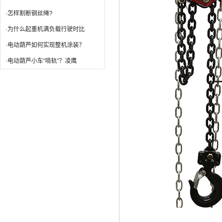
·怎样割断钢丝绳?
·为什么起重机满负载行驶时比
·电动葫芦如何实现整机涂装？
·电动葫芦小车“啃轨”？凌鹰