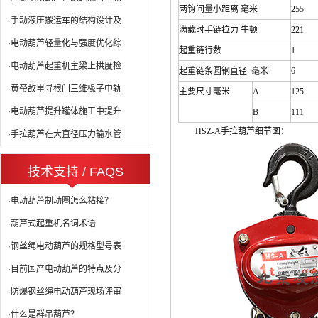
两钩间量小距离 毫米
255
·手动液压搬运车的结构设计及
满载时手链拉力 牛顿
221
·电动葫芦轻量化与强度优化综
起重链行数
1
·电动葫芦起重机主梁上拱度检
起重链条圆钢直径 毫米
6
·黄帝故里寻根门三维椽子中轨
主要尺寸毫米
A
125
·电动葫芦提升罐体施工中提升
B
111
HSZ-A手拉葫芦细节图
：
·手拉葫芦在大直径压力输水管
技术支持 / FAQS
·电动葫芦制动圈怎么粘接？
·葫芦式起重机名词术语
·钢丝绳电动葫芦的规格型号表
·目前国产电动葫芦的特点及分
·防爆钢丝绳电动葫芦现场评审
·什么是群吊葫芦？