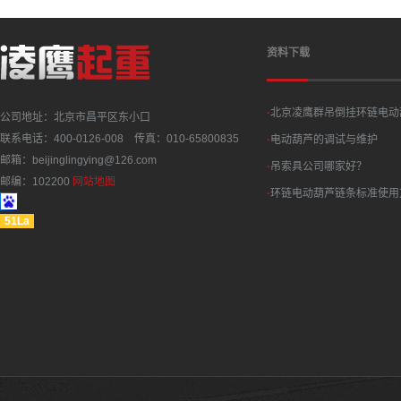
资料下载
·
北京凌鹰群吊倒挂环链电动
公司地址：北京市昌平区东小口
联系电话：400-0126-008 传真：010-65800835
·
电动葫芦的调试与维护
邮箱：beijinglingying@126.com
·
吊索具公司哪家好？
邮编：102200
网站地图
·
环链电动葫芦链条标准使用
51La