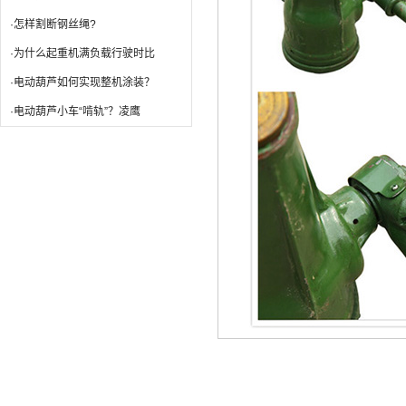
·怎样割断钢丝绳?
·为什么起重机满负载行驶时比
·电动葫芦如何实现整机涂装？
·电动葫芦小车“啃轨”？凌鹰