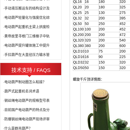
QL16
16
180
320
QL20
20
180
325
·手动液压搬运车的结构设计及
QL25
25
130
275
·电动葫芦轻量化与强度优化综
QL32
32
200
395
QL50
50
250
452
·电动葫芦起重机主梁上拱度检
QL100
100
200
452
QL200
200
200
472
·黄帝故里寻根门三维椽子中轨
QL320
320
200
540
·电动葫芦提升罐体施工中提升
QL380
380
200
600
QLD10
10
75
200
·手拉葫芦在大直径压力输水管
QLD16
16
90
225
QLD32
32
150
320
QLD50
50
150
320
技术支持 / FAQS
螺旋千斤顶详情图：
·电动葫芦制动圈怎么粘接？
·葫芦式起重机名词术语
·钢丝绳电动葫芦的规格型号表
·目前国产电动葫芦的特点及分
·防爆钢丝绳电动葫芦现场评审
·什么是群吊葫芦？