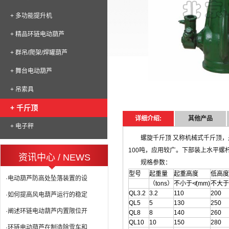
+ 多功能提升机
+ 精品环链电动葫芦
+ 群吊/爬架/焊罐葫芦
+ 舞台电动葫芦
+ 吊索具
+ 千斤顶
详细介绍:
其他产品
+ 电子秤
螺旋千斤顶 又称机械式千斤顶
100吨，应用较广。下部装上水平螺
资讯中心 / NEWS
规格参数：
型号
起重量
起重高度
低高度
·电动葫芦防高处坠落装置的设
（tons）
不小于≮(mm)
不大于≯
QL3.2
3.2
110
200
·如何提高风电葫芦运行的稳定
QL5
5
130
250
·阐述环链电动葫芦内置限位开
QL8
8
140
260
QL10
10
150
280
·环链电动葫芦在制造除雪车和