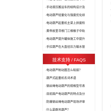
·手动液压搬运车的结构设计及
·电动葫芦轻量化与强度优化综
·电动葫芦起重机主梁上拱度检
·黄帝故里寻根门三维椽子中轨
·电动葫芦提升罐体施工中提升
·手拉葫芦在大直径压力输水管
技术支持 / FAQS
·电动葫芦制动圈怎么粘接？
·葫芦式起重机名词术语
·钢丝绳电动葫芦的规格型号表
·目前国产电动葫芦的特点及分
·防爆钢丝绳电动葫芦现场评审
·什么是群吊葫芦？