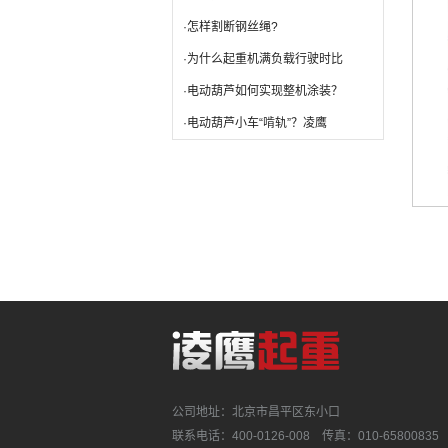
·怎样割断钢丝绳?
·为什么起重机满负载行驶时比
·电动葫芦如何实现整机涂装？
·电动葫芦小车“啃轨”？凌鹰
公司地址：北京市昌平区东小口
联系电话：400-0126-008 传真：010-65800835