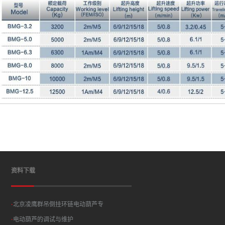
资料下载
·
北京凌鹰群吊倒挂环链电动葫芦专
·
电动葫芦的调试与维护