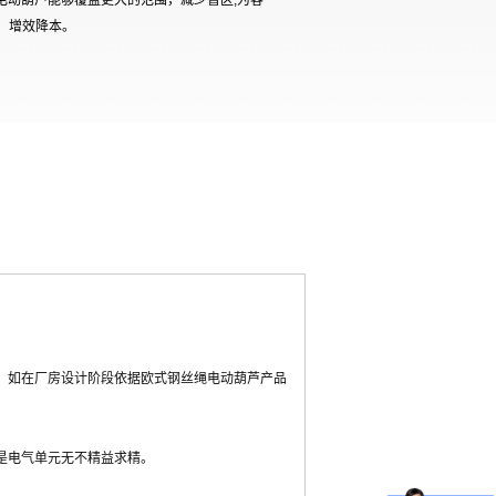
绳电动葫芦能够覆盖更大的范围，减少盲区,为客
、增效降本。
。如在厂房设计阶段依据欧式钢丝绳电动葫芦产品
是电气单元无不精益求精。