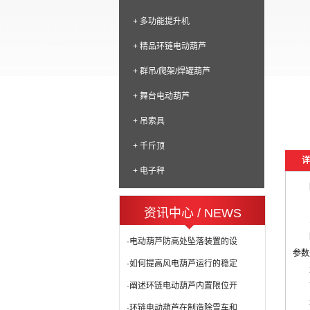
+ 多功能提升机
+ 精品环链电动葫芦
+ 群吊/爬架/焊罐葫芦
+ 舞台电动葫芦
+ 吊索具
+ 千斤顶
详
+ 电子秤
资讯中心 / NEWS
·电动葫芦防高处坠落装置的设
参数
·如何提高风电葫芦运行的稳定
·阐述环链电动葫芦内置限位开
·环链电动葫芦在制造除雪车和